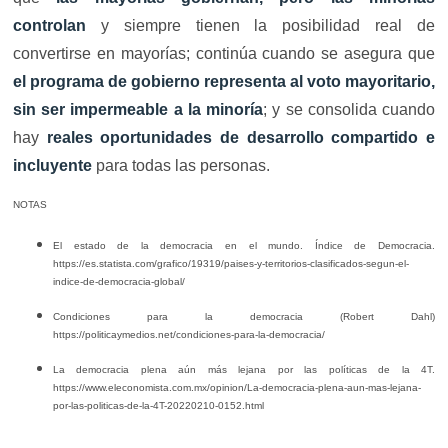
controlan
y siempre tienen la posibilidad real de
convertirse en mayorías; continúa cuando se asegura que
el programa de gobierno representa al voto mayoritario,
sin ser impermeable a la minoría
; y se consolida cuando
hay
reales oportunidades de desarrollo compartido e
incluyente
para todas las personas.
NOTAS
El estado de la democracia en el mundo. Índice de Democracia.
https://es.statista.com/grafico/19319/paises-y-territorios-clasificados-segun-el-
indice-de-democracia-global/
Condiciones para la democracia (Robert Dahl)
https://politicaymedios.net/condiciones-para-la-democracia/
La democracia plena aún más lejana por las políticas de la 4T.
https://www.eleconomista.com.mx/opinion/La-democracia-plena-aun-mas-lejana-
por-las-politicas-de-la-4T-20220210-0152.html